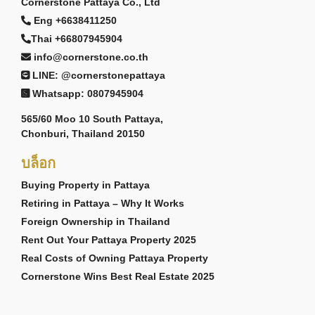
Cornerstone Pattaya Co., Ltd
Eng +6638411250
Thai +66807945904
info@cornerstone.co.th
LINE: @cornerstonepattaya
Whatsapp: 0807945904
565/60 Moo 10 South Pattaya,
Chonburi, Thailand 20150
บล็อก
Buying Property in Pattaya
Retiring in Pattaya – Why It Works
Foreign Ownership in Thailand
Rent Out Your Pattaya Property 2025
Real Costs of Owning Pattaya Property
Cornerstone Wins Best Real Estate 2025