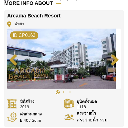
MORE INFO ABOUT
คุณ!
ติดต่อ Cornerstone Real Estate โทร +6638411250
Arcadia Beach Resort
หรือ อีเมล
info@cornerstone.co.th
พัทยา
WhatsApp ของสำนักงาน:
+66807945904
และ LINE:
ID CP0163
@cornerstonepattaya
ปีที่สร้าง
ยูนิตทั้งหมด
2019
1118
สระว่ายน้ำ
ค่าส่วนกลาง
สระว่ายน้ำ รวม
฿ 40 / Sq.m