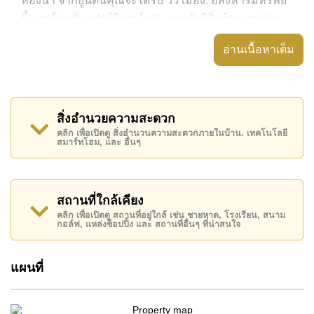
ห้องน้ำ จากยูนิตนี้คุณจะได้รับ วิว เมือง. อสังหาริมทรัพย์
นี้มาพร้อมกับ เฟอร์นิเจอร์ครบ และยังมีสิ่งอำนวยความ
สะดวก ได้แก่ ห้องหัวมุม, มีระเบียง, เครื่องปรับอากาศ
อ่านเนื้อหาเต็ม
ครบ,
อสังหาริมทรัพย์นี้สามารถใช้ สระว่ายน้ำ รวม ได้
Arcadia Beach Resort มีสิ่งอำนวยความสะดวกส่วน
สิ่งอำนวยความสะดวก
กลาง ได้แก่ สไลเดอร์, ซาวน่าหรือห้องอบไอน้ำ, ห้อง
คลิก เพื่อเปิดดู สิ่งอำนวนความสะดวกภายในบ้าน. เทคโนโลยี
สมุด, สนามเด็กเล่น
สมาร์ทโฮม, และ อื่นๆ
สถานที่สำคัญใกล้ Arcadia Beach Resort ได้แก่: พัทยา
ปาร์ค, ถนนคนเดิน , เอเชีย 9 หลุม กอล์ฟ , โรงพยาบาล
เมืองพัทยา, โรงพยาบาลพัทยาอินเตอร์เนชั่นแนล
สถานที่ใกล้เคียง
คลิก เพื่อเปิดดู สถานที่อยู่ใกล้ เช่น ชายหาด, โรงเรียน, สนาม
อสังหาริมทรัพย์นี้มีไว้สำหรับขายในราคา ฿ 3,200,000
กอล์ฟ, แหล่งช็อปปิ้ง และ สถานที่อื่นๆ ที่น่าสนใจ
บาท คิดเป็น ฿ 65,306 บาทต่อตารางเมตร
โฉนดที่ดินของอสังหาริมทรัพย์นี้อยู่ภายใต้กรรมสิทธิ์ ชื่อ
แผนที่
บริษัท โดยมี ค่าโอนคนละครึ่ง
ค้นพบโอกาสในการทำให้ที่อยู่อาศัยนี้เป็นบ้านในฝันของ