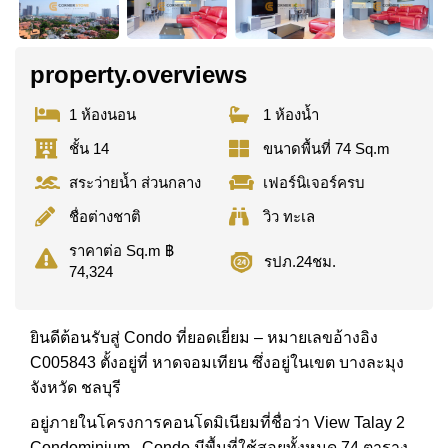
property.overviews
1 ห้องนอน
1 ห้องน้ำ
ชั้น 14
ขนาดพื้นที่ 74 Sq.m
สระว่ายน้ำ ส่วนกลาง
เฟอร์นิเจอร์ครบ
ชื่อต่างชาติ
วิว ทะเล
ราคาต่อ Sq.m ฿
รปภ.24ชม.
74,324
ยินดีต้อนรับสู่ Condo ที่ยอดเยี่ยม – หมายเลขอ้างอิง
C005843 ตั้งอยู่ที่ หาดจอมเทียน ซึ่งอยู่ในเขต บางละมุง
จังหวัด ชลบุรี
อยู่ภายในโครงการคอนโดมิเนียมที่ชื่อว่า View Talay 2
Condominium . Condo มีพื้นที่ใช้สอยทั้งหมด 74 ตาราง