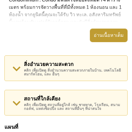
เมตร พร้อมการจัดวางพื้นที่ที่มีทั้งหมด 1 ห้องนอน และ 1
ห้องน้ำ จากยูนิตนี้คุณจะได้รับ วิว ทะเล. อสังหาริมทรัพย์
นี้มาพร้อมกับ เฟอร์นิเจอร์ครบ และยังมีสิ่งอำนวยความ
สะดวก ได้แก่ มีระเบียง, เครื่องปรับอากาศครบ,
อ่านเนื้อหาเต็ม
อสังหาริมทรัพย์นี้สามารถใช้ สระว่ายน้ำ ส่วนกลาง ได้
View Talay 2 Condominium มีสิ่งอำนวยความสะดวก
ส่วนกลาง ได้แก่ ร้านอาหาร/ร้านกาแฟในสถานที่,
สิ่งอำนวยความสะดวก
รปภ.24ชม.
คลิก เพื่อเปิดดู สิ่งอำนวนความสะดวกภายในบ้าน. เทคโนโลยี
สมาร์ทโฮม, และ อื่นๆ
สถานที่สำคัญใกล้ View Talay 2 Condominium ได้แก่:
เดินทางไปชายหาดได้ง่าย, ไกล้เคียงรถประจำทาง ,
พัทยาปาร์ค, ถนนคนเดิน , เอเชีย 9 หลุม กอล์ฟ , โรง
พยาบาลเมืองพัทยา, โรงพยาบาลพัทยาอินเตอร์เนชั่นแนล
สถานที่ใกล้เคียง
คลิก เพื่อเปิดดู สถานที่อยู่ใกล้ เช่น ชายหาด, โรงเรียน, สนาม
อสังหาริมทรัพย์นี้มีไว้สำหรับขายในราคา ฿ 5,500,000
กอล์ฟ, แหล่งช็อปปิ้ง และ สถานที่อื่นๆ ที่น่าสนใจ
บาท คิดเป็น ฿ 74,324 บาทต่อตารางเมตร และยังมีให้เช่า
ในราคา ฿ 28,000 บาท
แผนที่