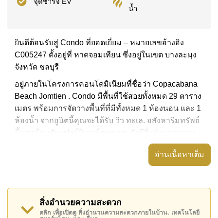
จุดชาร์จ EV
น้ำ
ยินดีต้อนรับสู่ Condo ที่ยอดเยี่ยม – หมายเลขอ้างอิง
C005247 ตั้งอยู่ที่ หาดจอมเทียน ซึ่งอยู่ในเขต บางละมุง
จังหวัด ชลบุรี
อยู่ภายในโครงการคอนโดมิเนียมที่ชื่อว่า Copacabana
Beach Jomtien . Condo มีพื้นที่ใช้สอยทั้งหมด 29 ตาราง
เมตร พร้อมการจัดวางพื้นที่ที่มีทั้งหมด 1 ห้องนอน และ 1
ห้องน้ำ จากยูนิตนี้คุณจะได้รับ วิว ทะเล. อสังหาริมทรัพย์
นี้มาพร้อมกับ เฟอร์นิเจอร์ครบ และยังมีสิ่งอำนวยความ
สะดวก ได้แก่ เครื่องปรับอากาศครบ, ประตูระบบดิจิตอล,
อ่านเนื้อหาเต็ม
อสังหาริมทรัพย์นี้สามารถใช้ สระว่ายน้ำ ดาดฟ้า ได้
Copacabana Beach Jomtien มีสิ่งอำนวยความสะดวก
ส่วนกลาง ได้แก่ จุดชาร์จ EV, ฟิสเนส, สกายเทอร์เรซ,
สิ่งอำนวยความสะดวก
ห้องเกมส์
คลิก เพื่อเปิดดู สิ่งอำนวนความสะดวกภายในบ้าน. เทคโนโลยี