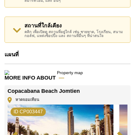
สมาร์ทโฮม, และ อื่นๆ
สถานที่สำคัญใกล้ Copacabana Beach Jomtien ได้แก่:
ติดชายหาด, บิ๊กซี เอ็กซ์ตร้า , หาดจอมเทียน, ถนนคนเดิน
, เอเชีย 9 หลุม กอล์ฟ , โรงพยาบาลเมืองพัทยา,
รพ.กรุงเทพจอมเทียน
สถานที่ใกล้เคียง
คลิก เพื่อเปิดดู สถานที่อยู่ใกล้ เช่น ชายหาด, โรงเรียน, สนาม
อสังหาริมทรัพย์นี้เปิดให้เช่าระยะยาวในราคา ฿ 22,000
กอล์ฟ, แหล่งช็อปปิ้ง และ สถานที่อื่นๆ ที่น่าสนใจ
บาทต่อเดือน
โปรดทราบว่าราคาค่าเช่าที่ Cornerstone Real Estate
แผนที่
โฆษณาเป็นราคาสำหรับสัญญาเช่า 1 ปี และต้องวางเงิน
มัดจำ 2 เดือน
ก่อนเข้าอยู่อาศัย
MORE INFO ABOUT
โฉนดที่ดินของอสังหาริมทรัพย์นี้อยู่ภายใต้กรรมสิทธิ์ ชื่อ
ไทย
Copacabana Beach Jomtien
ค้นพบโอกาสในการทำให้ที่อยู่อาศัยนี้เป็นบ้านในฝันของ
หาดจอมเทียน
คุณ!
ID CP003447
ติดต่อ Cornerstone Real Estate โทร +6638411250
หรือ อีเมล
info@cornerstone.co.th
WhatsApp ของสำนักงาน:
+66807945904
และ LINE: