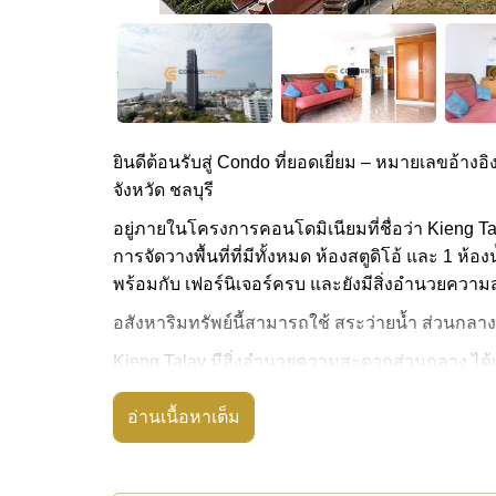
ยินดีต้อนรับสู่ Condo ที่ยอดเยี่ยม – หมายเลขอ้างอิ
จังหวัด ชลบุรี
อยู่ภายในโครงการคอนโดมิเนียมที่ชื่อว่า Kieng Ta
การจัดวางพื้นที่ที่มีทั้งหมด ห้องสตูดิโอ้ และ 1 ห้อง
พร้อมกับ เฟอร์นิเจอร์ครบ และยังมีสิ่งอำนวยความส
อสังหาริมทรัพย์นี้สามารถใช้ สระว่ายน้ำ ส่วนกลาง
Kieng Talay มีสิ่งอำนวยความสะดวกส่วนกลาง ได้แก
มาร์ท
อ่านเนื้อหาเต็ม
สถานที่สำคัญใกล้ Kieng Talay ได้แก่: เดินทางไป
คนเดิน , เอเชีย 9 หลุม กอล์ฟ , รพ.กรุงเทพจอมเท
อสังหาริมทรัพย์นี้มีไว้สำหรับขายในราคา ฿ 1,70