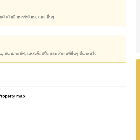
ิ์ ชื่อต่างชาติ โดยมี ค่าโอนคนละครึ่ง
เทคโนโลยี สมาร์ทโฮม, และ อื่นๆ
ันของคุณ!
50 หรือ อีเมล
info@cornerstone.co.th
INE: @cornerstonepattaya
ียน, สนามกอล์ฟ, แหล่งช็อปปิ้ง และ สถานที่อื่นๆ ที่น่าสนใจ