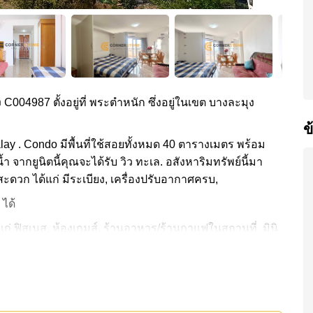
ง C004987 ตั้งอยู่ที่ พระตำหนัก ซึ่งอยู่ในเขต บางละมุง
ข
lay . Condo มีพื้นที่ใช้สอยทั้งหมด 40 ตารางเมตร พร้อม
น้ำ จากยูนิตนี้คุณจะได้รับ วิว ทะเล. อสังหาริมทรัพย์นี้มา
ะดวก ได้แก่ มีระเบียง, เครื่องปรับอากาศครบ,
 ได้
่ ฟิสเนส, ห้องเกมส์, ร้านอาหาร/ร้านกาแฟในสถานที่, มินิ
ชายหาดได้ง่าย, ไกล้เคียงรถประจำทาง , พัทยาปาร์ค, ถนน
ียน, โรงพยาบาลเมืองพัทยา
0,000 บาท คิดเป็น ฿ 42,500 บาทต่อตารางเมตร