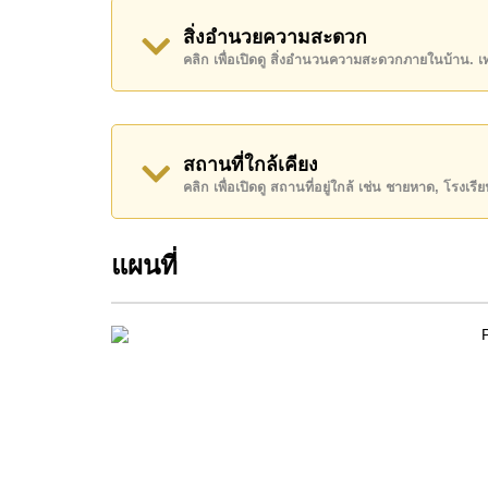
สิ่งอำนวยความสะดวก
โฉนดที่ดินของอสังหาริมทรัพย์นี้อยู่ภายใต้กรรมสิทธ
คลิก เพื่อเปิดดู สิ่งอำนวนความสะดวกภายในบ้าน. 
ค้นพบโอกาสในการทำให้ที่อยู่อาศัยนี้เป็นบ้านในฝ
ติดต่อ Cornerstone Real Estate โทร +66384112
WhatsApp ของสำนักงาน:
+66807945904
และ L
สถานที่ใกล้เคียง
คลิก เพื่อเปิดดู สถานที่อยู่ใกล้ เช่น ชายหาด, โรงเร
แผนที่