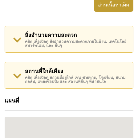
อ่านเนื้อหาเต็ม
Sweet Condo 2 ตั้งอยู่บนเขาพระตำหนัก ซึ่งเป็นพื้นที่ที่ได้
รับความนิยมในพัทยา ใกล้กับหาดพัทยาและหาดจอม
เทียน ที่สามารถเดินไปได้ง่าย นอกจากนี้ยังมีร้านอาหาร
หลายแห่งและการเชื่อมต่อที่สะดวกไปยังเมืองพัทยาและ
สิ่งอำนวยความสะดวก
แหล่งท่องเที่ยวต่างๆ
คลิก เพื่อเปิดดู สิ่งอำนวนความสะดวกภายในบ้าน. เทคโนโลยี
สมาร์ทโฮม, และ อื่นๆ
สิ่งอำนวยความสะดวกและบริการ:
สระว่ายน้ำ
: สระว่ายน้ำกลางแจ้งขนาดใหญ่ให้ความผ่อน
คลาย
สถานที่ใกล้เคียง
รักษาความปลอดภัย 24 ชั่วโมง
: ระบบรักษาความ
คลิก เพื่อเปิดดู สถานที่อยู่ใกล้ เช่น ชายหาด, โรงเรียน, สนาม
กอล์ฟ, แหล่งช็อปปิ้ง และ สถานที่อื่นๆ ที่น่าสนใจ
ปลอดภัยตลอด 24 ชั่วโมง
ล็อบบี้
: พื้นที่ล็อบบี้ที่กว้างขวางและสะดวกสบาย
แผนที่
สวนสาธารณะ
: พื้นที่สีเขียวภายในโครงการ
ลิฟต์
: การเข้าถึงทุกชั้นได้อย่างสะดวกผ่านลิฟต์
ภาพรวมโครงการ:
Sweet Condo 2 เสร็จสมบูรณ์ในปี 1996 เป็นอาคารสูง 7