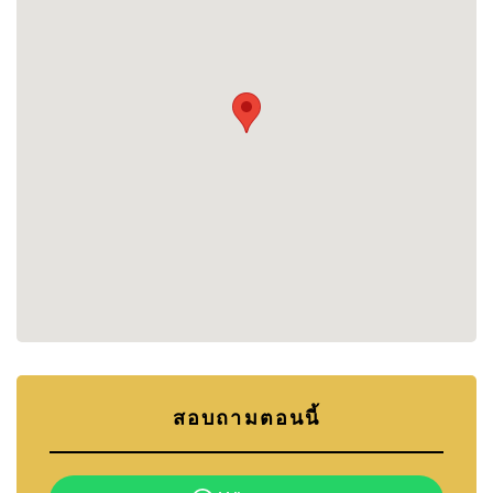
ชั้น จำนวน 68 ยูนิต โครงการนี้มียูนิตหลากหลายขนาด
รวมถึงห้องหนึ่งห้องนอนและสองห้องนอน การออกแบบ
ยูนิตเน้นการใช้พื้นที่ให้เกิดประโยชน์สูงสุด พร้อมระเบียง
ส่วนตัวที่ให้วิวที่สวยงาม
ติดต่อ Cornerstone Real Estate:
📞 โทร: +66 807 945 904
📧 อีเมล:
info@cornerstone.co.th
📱 LINE ID: @cornerstonepattaya
📲 WhatsApp: +66 807 945 904
สอบถามตอนนี้