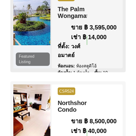
สระว่ายน้ำ:
สระว่ายน้ำ ส่วน
The Palm
กลาง
Wongamat
สิทธิการครอบครอง:
ชื่อไทย
วิว:
วิวสวน
ขาย
฿ 3,595,000
เช่า
฿ 14,000
ดูข้อมูล
ติดต่อ
ที่ตั้ง:
วงศ์
อมาตย์
Featured
Listing
ห้องนอน:
ห้องสตูดิโอ้
ห้องน้ำ:
1 ห้องน้ำ
ชั้น:
10
พื้นที่:
33 ตร.ม.
สระว่ายน้ำ:
สระว่ายน้ำ ส่วน
CSR524
กลาง
สิทธิการครอบครอง:
ชื่อต่าง
Northshore
ชาติ
Condo
วิว:
วิว ทะเล
ขาย
฿ 8,500,000
ดูข้อมูล
ติดต่อ
เช่า
฿ 40,000