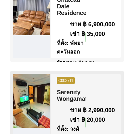
วิว:
วิวทะเลบางส่วน
Dale
Residence
ดูข้อมูล
ติดต่อ
ขาย
฿ 6,900,000
เช่า
฿ 35,000
ที่ตั้ง:
พัทยา
ตะวันออก
ห้องนอน:
3 ห้องนอน
ห้องน้ำ:
4 ห้องน้ำ
พื้นที่:
250 ตร.ม.
C003711
ขนาดที่ดิน:
50 ตร.ว.
สระว่ายน้ำ:
สระว่ายน้ำ ส่วน
Serenity
กลาง
Wongamat
สิทธิการครอบครอง:
ชื่อบริษัท
วิว:
วิวสวน
ขาย
฿ 2,990,000
เช่า
฿ 20,000
ดูข้อมูล
ติดต่อ
ที่ตั้ง:
วงศ์