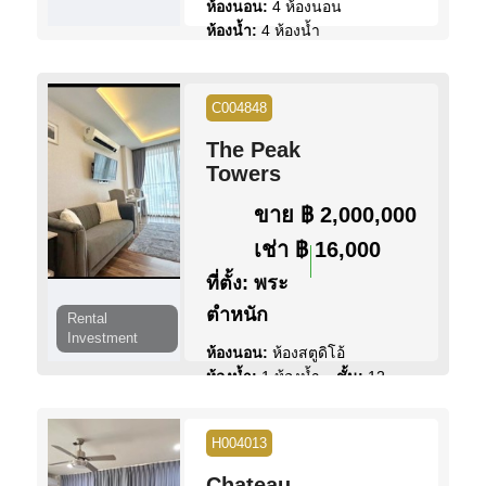
ห้องนอน:
4 ห้องนอน
ห้องน้ำ:
4 ห้องน้ำ
พื้นที่:
450 ตร.ม.
ขนาดที่ดิน:
200 ตร.ว.
สระว่ายน้ำ:
สระว่ายน้ำ ส่วน
C004848
ตัว
The Peak
สิทธิการครอบครอง:
ชื่อไทย
Towers
วิว:
วิวสวน
ขาย
฿ 2,000,000
ดูข้อมูล
ติดต่อ
เช่า
฿ 16,000
ที่ตั้ง:
พระ
ตำหนัก
Rental
Investment
ห้องนอน:
ห้องสตูดิโอ้
ห้องน้ำ:
1 ห้องน้ำ
ชั้น:
12
พื้นที่:
30 ตร.ม.
สระว่ายน้ำ:
สระว่ายน้ำ ส่วน
H004013
กลาง
สิทธิการครอบครอง:
ชื่อบริษัท
Chateau