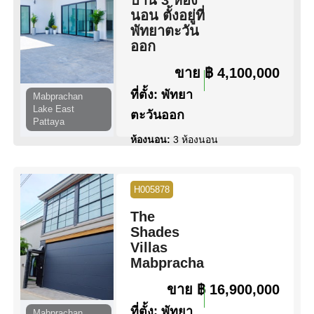
นอน ตั้งอยู่ที่
สระว่ายน้ำ:
สระว่ายน้ำ ส่วน
พัทยาตะวัน
กลาง
ออก
วิว:
วิวสวน
ขาย
฿ 4,100,000
ดูข้อมูล
ติดต่อ
ที่ตั้ง:
พัทยา
Mabprachan
Lake East
ตะวันออก
Pattaya
ห้องนอน:
3 ห้องนอน
ห้องน้ำ:
3 ห้องน้ำ
พื้นที่:
145 ตร.ม.
ขนาดที่ดิน:
48 ตร.ว.
H005878
สระว่ายน้ำ:
ไม่มีสระว่ายน้ำ
The
สิทธิการครอบครอง:
ชื่อบริษัท
Shades
วิว:
วิวสวน
Villas
Mabprachan
ดูข้อมูล
ติดต่อ
ขาย
฿ 16,900,000
ที่ตั้ง:
พัทยา
Mabprachan