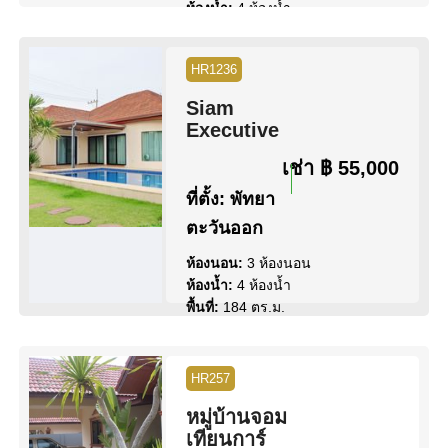
ห้องน้ำ:
4 ห้องน้ำ
พื้นที่:
260 ตร.ม.
ขนาดที่ดิน:
135 ตร.ว.
HR1236
สระว่ายน้ำ:
สระว่ายน้ำ ส่วนตัว
สิทธิการครอบครอง:
ชื่อบริษัท
Siam
วิว:
วิว สระว่ายน้ำ
Executive
ดูข้อมูล
ติดต่อ
เช่า
฿ 55,000
ที่ตั้ง:
พัทยา
ตะวันออก
ห้องนอน:
3 ห้องนอน
ห้องน้ำ:
4 ห้องน้ำ
พื้นที่:
184 ตร.ม.
ขนาดที่ดิน:
115 ตร.ว.
สระว่ายน้ำ:
สระว่ายน้ำ ส่วนตัว
วิว:
วิว สระว่ายน้ำ
HR257
หมู่บ้านจอม
ดูข้อมูล
ติดต่อ
เทียนการ์