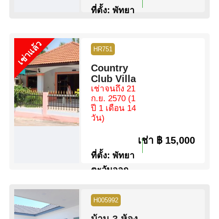
ที่ตั้ง:
พัทยา
ตะวันออก
ห้องนอน:
2 ห้องนอน
เช่าแล้ว
HR751
ห้องน้ำ:
2 ห้องน้ำ
พื้นที่:
110 ตร.ม.
Country
ขนาดที่ดิน:
19 ตร.ว.
Club Villa
สระว่ายน้ำ:
ไม่มีสระว่ายน้ำ
เช่าจนถึง 21
สิทธิการครอบครอง:
ชื่อไทย
ก.ย. 2570
(1
วิว:
วิวสวน
ปี 1 เดือน 14
วัน)
ดูข้อมูล
ติดต่อ
เช่า
฿ 15,000
ที่ตั้ง:
พัทยา
ตะวันออก
ห้องนอน:
2 ห้องนอน
ห้องน้ำ:
2 ห้องน้ำ
H005992
พื้นที่:
155 ตร.ม.
บ้าน 3 ห้อง
ขนาดที่ดิน:
66 ตร.ว.