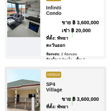
สระว่ายน้ำ:
สระว่ายน้ำ ส่วนตัว
Infiniti
สิทธิการครอบครอง:
ชื่อไทย
Condo
วิว:
วิว สระว่ายน้ำ
ขาย
฿ 3,600,000
ดูข้อมูล
ติดต่อ
เช่า
฿ 20,000
ที่ตั้ง:
พัทยา
ตะวันออก
ห้องนอน:
2 ห้องนอน
ห้องน้ำ:
2 ห้องน้ำ
ชั้น:
3
พื้นที่:
60 ตร.ม.
สระว่ายน้ำ:
สระว่ายน้ำ ส่วน
H006026
กลาง
สิทธิการครอบครอง:
ชื่อต่างชาติ
SP4
วิว:
วิว เมือง
Village
ดูข้อมูล
ติดต่อ
ขาย
฿ 3,600,000
ที่ตั้ง:
พัทยา