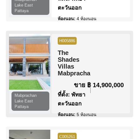
Lake East
ตะวันออก
Pattaya
ห้องนอน:
4 ห้องนอน
ห้องน้ำ:
6 ห้องน้ำ
พื้นที่:
408 ตร.ม.
ขนาดที่ดิน:
100 ตร.ว.
H005886
สระว่ายน้ำ:
สระว่ายน้ำ ส่วนตัว
The
สิทธิการครอบครอง:
ชื่อไทย
Shades
วิว:
วิว สระว่ายน้ำ
Villas
Mabprachan
ดูข้อมูล
ติดต่อ
ขาย
฿ 14,900,000
ที่ตั้ง:
พัทยา
Mabprachan
Lake East
ตะวันออก
Pattaya
ห้องนอน:
5 ห้องนอน
ห้องน้ำ:
6 ห้องน้ำ
พื้นที่:
408 ตร.ม.
ขนาดที่ดิน:
106 ตร.ว.
C005261