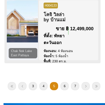
กลาง
H004133
วิว:
วิวสวน
โคจิ วิลล่า
by บ้านแม่
ดูข้อมูล
ติดต่อ
ขาย
฿ 12,499,000
ที่ตั้ง:
พัทยา
ตะวันออก
ห้องนอน:
4 ห้องนอน
Chak Nok Lake
East Pattaya
ห้องน้ำ:
5 ห้องน้ำ
พื้นที่:
230 ตร.ม.
ขนาดที่ดิน:
84 ตร.ว.
สระว่ายน้ำ:
สระว่ายน้ำ ส่วนตัว
สิทธิการครอบครอง:
ชื่อไทย
วิว:
วิว สระว่ายน้ำ
3
4
5
6
7
ดูข้อมูล
ติดต่อ