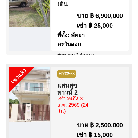
เด้น
ขาย
฿ 6,900,000
เช่า
฿ 25,000
ที่ตั้ง:
พัทยา
ตะวันออก
ห้องนอน:
3 ห้องนอน
ห้องน้ำ:
2 ห้องน้ำ
พื้นที่:
140 ตร.ม.
เช่าแล้ว
H003563
ขนาดที่ดิน:
148 ตร.ว.
สระว่ายน้ำ:
ไม่มีสระว่ายน้ำ
แสนสุข
สิทธิการครอบครอง:
ชื่อไทย
ทาวน์ 2
วิว:
วิวสวน
เช่าจนถึง 31
ส.ค. 2569
(24
ดูข้อมูล
ติดต่อ
วัน)
ขาย
฿ 2,500,000
เช่า
฿ 15,000