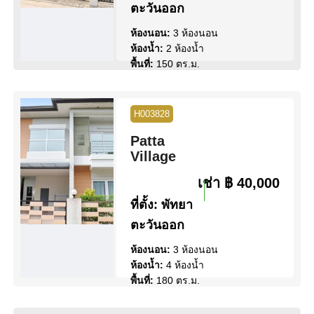
ตะวันออก
ห้องนอน:
3 ห้องนอน
ห้องน้ำ:
2 ห้องน้ำ
พื้นที่:
150 ตร.ม.
ขนาดที่ดิน:
72 ตร.ว.
สระว่ายน้ำ:
สระว่ายน้ำ ส่วน
กลาง
H003828
สิทธิการครอบครอง:
ชื่อไทย
Patta
วิว:
วิวสวน
Village
ดูข้อมูล
ติดต่อ
เช่า
฿ 40,000
ที่ตั้ง:
พัทยา
ตะวันออก
ห้องนอน:
3 ห้องนอน
ห้องน้ำ:
4 ห้องน้ำ
พื้นที่:
180 ตร.ม.
ขนาดที่ดิน:
76 ตร.ว.
สระว่ายน้ำ:
สระว่ายน้ำ ส่วน