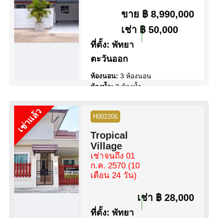
วิว:
วิวสวน
ขาย
฿ 8,990,000
เช่า
฿ 50,000
ดูข้อมูล
ติดต่อ
ที่ตั้ง:
พัทยา
ตะวันออก
ห้องนอน:
3 ห้องนอน
ห้องน้ำ:
3 ห้องน้ำ
พื้นที่:
220 ตร.ม.
ขนาดที่ดิน:
95 ตร.ว.
เช่าแล้ว
H002206
สระว่ายน้ำ:
สระว่ายน้ำ ส่วนตัว
สิทธิการครอบครอง:
ชื่อไทย
Tropical
วิว:
วิว สระว่ายน้ำ
Village
เช่าจนถึง 01
ดูข้อมูล
ติดต่อ
ก.ค. 2570
(10
เดือน 24 วัน)
เช่า
฿ 28,000
ที่ตั้ง:
พัทยา