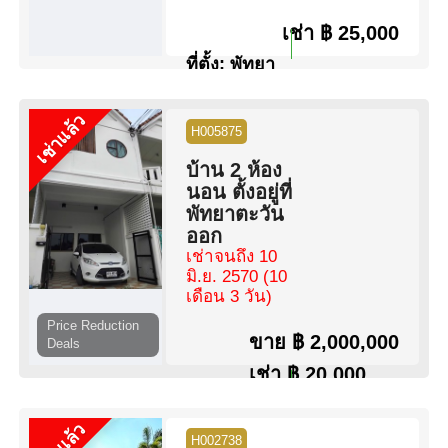
เช่า
฿ 25,000
ที่ตั้ง:
พัทยา
ตะวันออก
เช่าแล้ว
ห้องนอน:
4 ห้องนอน
H005875
ห้องน้ำ:
3 ห้องน้ำ
บ้าน 2 ห้อง
พื้นที่:
150 ตร.ม.
นอน ตั้งอยู่ที่
ขนาดที่ดิน:
63 ตร.ว.
พัทยาตะวัน
สระว่ายน้ำ:
สระว่ายน้ำ ส่วน
ออก
กลาง
เช่าจนถึง 10
วิว:
วิว เมือง
มิ.ย. 2570
(10
เดือน 3 วัน)
ดูข้อมูล
ติดต่อ
Price Reduction
ขาย
฿ 2,000,000
Deals
เช่า
฿ 20,000
ที่ตั้ง:
พัทยา
ตะวันออก
H002738