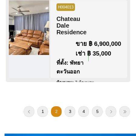
ขนาดที่ดิน:
56 ตร.ว.
H004013
สระว่ายน้ำ:
ไม่มีสระว่ายน้ำ
Chateau
วิว:
วิวสวน
Dale
Residence
ดูข้อมูล
ติดต่อ
ขาย
฿ 6,900,000
เช่า
฿ 35,000
ที่ตั้ง:
พัทยา
ตะวันออก
ห้องนอน:
3 ห้องนอน
ห้องน้ำ:
4 ห้องน้ำ
พื้นที่:
250 ตร.ม.
ขนาดที่ดิน:
50 ตร.ว.
สระว่ายน้ำ:
สระว่ายน้ำ ส่วน
1
2
3
4
5
กลาง
สิทธิการครอบครอง:
ชื่อบริษัท
วิว:
วิวสวน