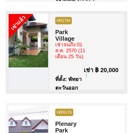
สิทธิการครอบครอง:
ชื่อไทย
เช่าแล้ว
ดูข้อมูล
ติดต่อ
HR1794
Park
Village
เช่าจนถึง 01
ส.ค. 2570
(11
เดือน 25 วัน)
เช่า
฿ 20,000
ที่ตั้ง:
พัทยา
ตะวันออก
ห้องนอน:
3 ห้องนอน
ห้องน้ำ:
2 ห้องน้ำ
พื้นที่:
175 ตร.ม.
H005176
ขนาดที่ดิน:
56 ตร.ว.
Plenary
สระว่ายน้ำ:
สระว่ายน้ำ ส่วน
Park
กลาง