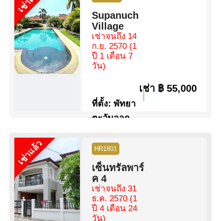
เช่าแล้ว
ห้องนอน:
2 ห้องนอน
Supanuch
ห้องน้ำ:
2 ห้องน้ำ
Village
พื้นที่:
128 ตร.ม.
เช่าจนถึง 14
ขนาดที่ดิน:
16 ตร.ว.
ก.ย. 2570
(1
สระว่ายน้ำ:
ไม่มีสระว่ายน้ำ
ปี 1 เดือน 7
สิทธิการครอบครอง:
ชื่อบริษัท
วัน)
วิว:
วิว เมือง
เช่า
฿ 55,000
ดูข้อมูล
ติดต่อ
ที่ตั้ง:
พัทยา
ตะวันออก
ห้องนอน:
3 ห้องนอน
เช่าแล้ว
ห้องน้ำ:
3 ห้องน้ำ
HR1801
พื้นที่:
300 ตร.ม.
เซ็นทรัลพาร์
ขนาดที่ดิน:
147 ตร.ว.
ค 4
สระว่ายน้ำ:
สระว่ายน้ำ ส่วนตัว
เช่าจนถึง 31
วิว:
วิวสวน
ธ.ค. 2570
(1
ปี 4 เดือน 24
ดูข้อมูล
ติดต่อ
วัน)